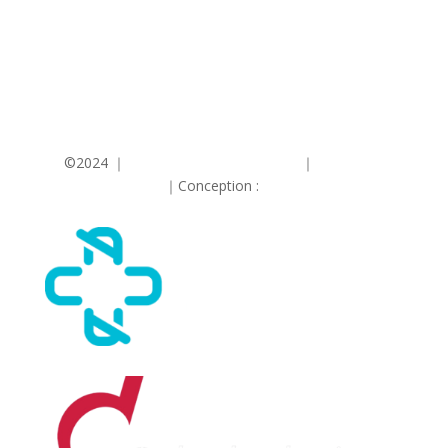
©2024 ｜
Politique de confidentialité
｜
Conditions
Générales
｜Conception :
Contraste TIC