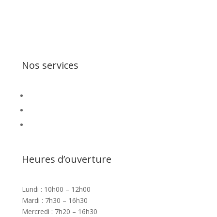
418-848-8000
info@cliniquedentairestoneham.ca
2683, boulevard Talbot,
Stoneham et Tewkesbury
(Québec) G3C 1J6
Nos services
dentisterie générale
dentisterie esthétique
prosthodontie et implant dentaire
Heures d’ouverture
Lundi : 10h00 – 12h00
Mardi : 7h30 – 16h30
Mercredi : 7h20 – 16h30